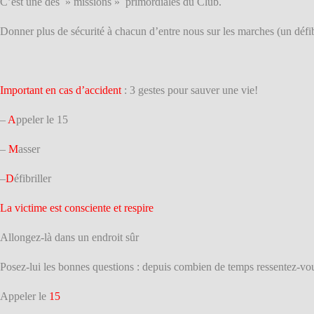
C’est une des » missions » primordiales du Club.
Donner plus de sécurité à chacun d’entre nous sur les marches (un déf
Important en cas d’accident
: 3 gestes pour sauver une vie!
–
A
ppeler le 15
–
M
asser
–
D
éfibriller
La victime est consciente et respire
Allongez-là dans un endroit sûr
Posez-lui les bonnes questions : depuis combien de temps ressentez-vo
Appeler le
15